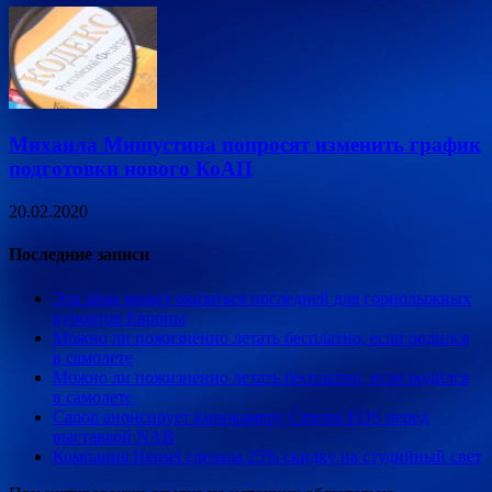
Михаила Мишустина попросят изменить график
подготовки нового КоАП
20.02.2020
Последние записи
Эта зима может оказаться последней для горнолыжных
курортов Европы
Можно ли пожизненно летать бесплатно, если родился
в самолете
Можно ли пожизненно летать бесплатно, если родился
в самолете
Canon анонсирует кинокамеру Cinema EOS перед
выставкой NAB
Компания Hensel сделала 25% скидку на студийный свет