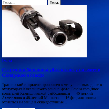
Найти:
Охота
Сотрудник больницы убил коллегу на охоте в
Самарской области
Трагический инцидент произошел в минувшие выходные в
охотугодьях Клявлинского района. фото: Fotolia.com Двое
водителей Камышлинской райбольницы — 46-летний
Ахметзянов и 48-летний Мингазов —16 февраля пошли
охотиться на зайца в общедоступные …