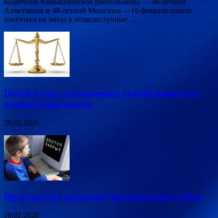
водителей Камышлинской райбольницы — 46-летний
Ахметзянов и 48-летний Мингазов —16 февраля пошли
охотиться на зайца в общедоступные …
Почти 4 тыс га охотничьих угодий вернутся в
ведение Севастополя
20.02.2020
Прокуратура закрывает браконьерские сайты
20.02.2020