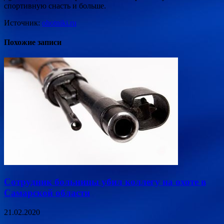
спортивную снасть и больше.
Источник:
ohotniki.ru
Похожие записи
Сотрудник больницы убил коллегу на охоте в
Самарской области
21.02.2020