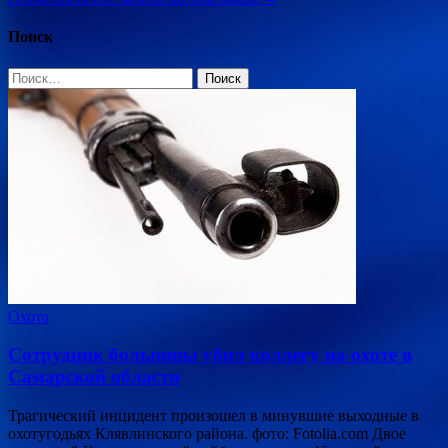
Поиск
Найти:
Охота
Сотрудник больницы убил коллегу на охоте в
Самарской области
Трагический инцидент произошел в минувшие выходные в
охотугодьях Клявлинского района. фото: Fotolia.com Двое