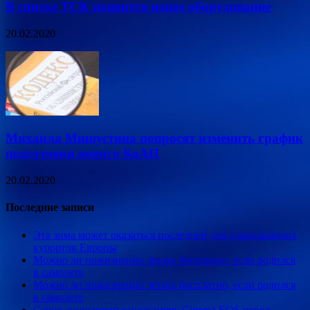
В списке ТСК появится новое оборудование
20.02.2020
Михаила Мишустина попросят изменить график
подготовки нового КоАП
20.02.2020
Последние записи
Эта зима может оказаться последней для горнолыжных
курортов Европы
Можно ли пожизненно летать бесплатно, если родился
в самолете
Можно ли пожизненно летать бесплатно, если родился
в самолете
Canon анонсирует кинокамеру Cinema EOS перед