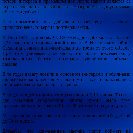
потери интереса к промышленной ловле наваги является ее
нерентабельность в связи с мизерными допустимыми
объемами добычи.
Если посмотреть, как добывали навагу еще в середине
прошлого века, то версия подтверждается.
В 1936-1941 гг. в водах СССР ежегодно добывали от 2,25 до
5,33 тыс. тонн тихоокеанской наваги. В Ногликском районе
Сахалина ловили приблизительно до трети от этого объема.
При этом учеными отмечалось, что почти повсеместно у
тихоокеанских берегов возможно увеличение объемов
вылова.
В те годы навагу ловили в основном вентерями и обычными
любительскими крючковыми снастями. Также использовались
ставные и закидные неводы и тралы.
В среднем в день одним вентерем ловили 2,14 тонны. То есть,
для освоения современной квоты нужно было трем
промысловикам поставить 10, ну 20 вентерей на одни сутки.
Мастера ловли крючковыми снастями ловили зимней удочкой
до 50 кг в день.
Думается, что современные мастера могут поймать на