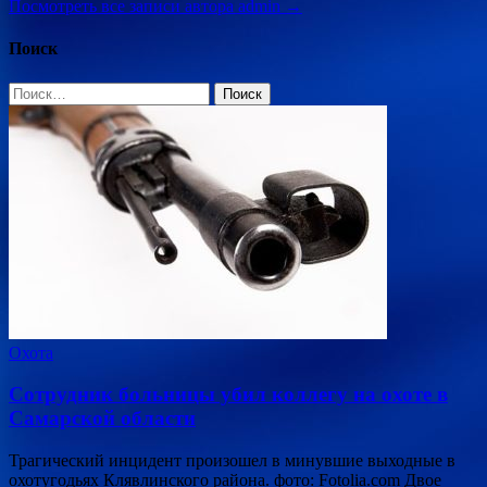
Посмотреть все записи автора admin →
Поиск
Найти:
Охота
Сотрудник больницы убил коллегу на охоте в
Самарской области
Трагический инцидент произошел в минувшие выходные в
охотугодьях Клявлинского района. фото: Fotolia.com Двое