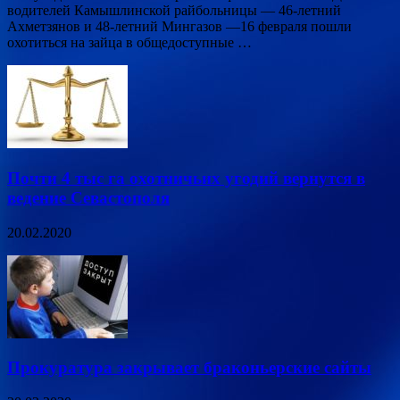
водителей Камышлинской райбольницы — 46-летний
Ахметзянов и 48-летний Мингазов —16 февраля пошли
охотиться на зайца в общедоступные …
Почти 4 тыс га охотничьих угодий вернутся в
ведение Севастополя
20.02.2020
Прокуратура закрывает браконьерские сайты