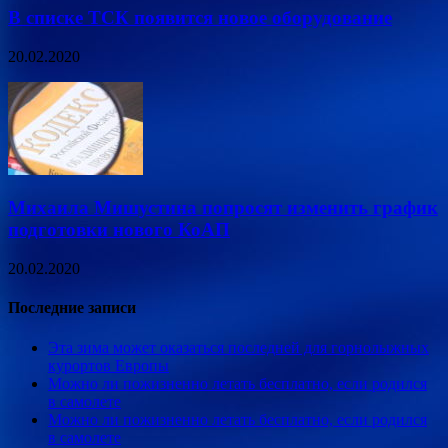
В списке ТСК появится новое оборудование
20.02.2020
Михаила Мишустина попросят изменить график
подготовки нового КоАП
20.02.2020
Последние записи
Эта зима может оказаться последней для горнолыжных
курортов Европы
Можно ли пожизненно летать бесплатно, если родился
в самолете
Можно ли пожизненно летать бесплатно, если родился
в самолете