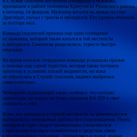
В Службу спасения поступило сообщение о человеке,
пропавшем в районе полонины Крачуняска Раховского района
в пятницу, 14 февраля. Мужчина катался на лыжах на горе
Драгобрат, съехал с трассы и заблудился. Его удалось отыскать
за полтора часа.
Команда спасателей приняла еще одно сообщение
от лыжника, который также катался в той местности
и заблудился. Спасатели разделились, туриста быстро
отыскали.
Во время поисков сотрудники команды услышали призыв
о помощи еще одной туристки, которая также потеряла
ориентир в условиях плохой видимости, но пока
не обратилась в Службу спасения, надеясь выбраться
самостоятельно.
Четвертый отдыхающий также сообщил, что потерял
ориентиры, но вышел на точку спасения RA 059 и смог
сообщить о себе.
Всем, кто находится в горной местности, не рекомендуется
выбираться в незнакомые районы без сопровождения. Перед
выходом в горы следует внимательно ознакомиться
с прогнозом погоды и позаботиться о средствах связи
в чрезвычайных ситуациях. Отправляясь в поход, нужно