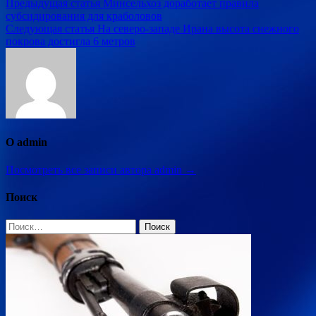
Навигация
Предыдущая статья
Минсельхоз доработает правила
субсидирования для краболовов
по
Следующая статья
На северо-западе Ирана высота снежного
записям
покрова достигла 6 метров
О admin
Посмотреть все записи автора admin →
Поиск
Найти: