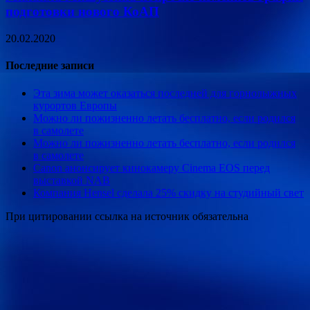
подготовки нового КоАП
20.02.2020
Последние записи
Эта зима может оказаться последней для горнолыжных
курортов Европы
Можно ли пожизненно летать бесплатно, если родился
в самолете
Можно ли пожизненно летать бесплатно, если родился
в самолете
Canon анонсирует кинокамеру Cinema EOS перед
выставкой NAB
Компания Hensel сделала 25% скидку на студийный свет
При цитировании ссылка на источник обязательна