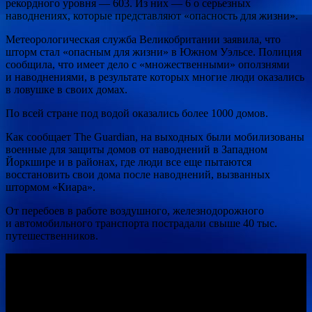
рекордного уровня — 603. Из них — 6 о серьезных
наводнениях, которые представляют «опасность для жизни».
Метеорологическая служба Великобритании заявила, что
шторм стал «опасным для жизни» в Южном Уэльсе. Полиция
сообщила, что имеет дело с «множественными» оползнями
и наводнениями, в результате которых многие люди оказались
в ловушке в своих домах.
По всей стране под водой оказались более 1000 домов.
Как сообщает The Guardian, на выходных были мобилизованы
военные для защиты домов от наводнений в Западном
Йоркшире и в районах, где люди все еще пытаются
восстановить свои дома после наводнений, вызванных
штормом «Киара».
От перебоев в работе воздушного, железнодорожного
и автомобильного транспорта пострадали свыше 40 тыс.
путешественников.