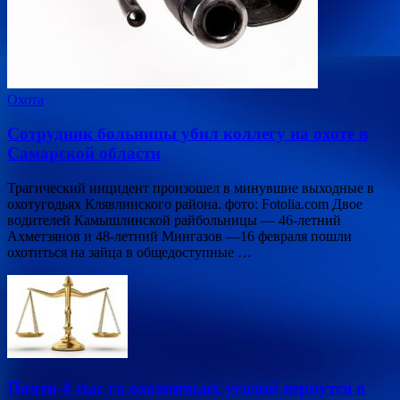
Охота
Сотрудник больницы убил коллегу на охоте в
Самарской области
Трагический инцидент произошел в минувшие выходные в
охотугодьях Клявлинского района. фото: Fotolia.com Двое
водителей Камышлинской райбольницы — 46-летний
Ахметзянов и 48-летний Мингазов —16 февраля пошли
охотиться на зайца в общедоступные …
Почти 4 тыс га охотничьих угодий вернутся в