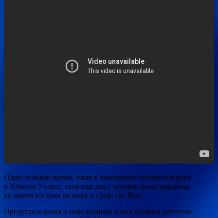
Один человек погиб, упав в вышедшую из берегов реку
в Южном Уэльсе, тела еще двух человек были найдены
во время шторма на море в графстве Кент.
Предупреждения о наводнениях в пик шторма достигли