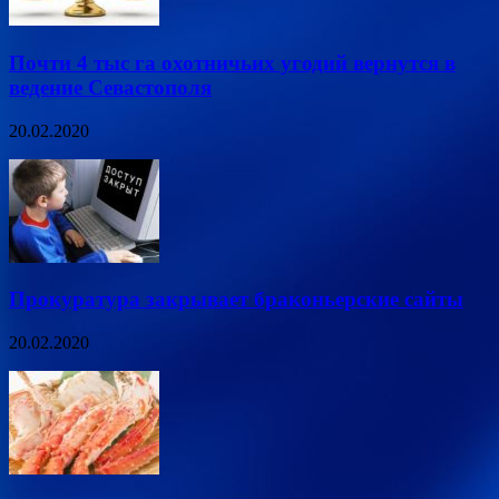
Почти 4 тыс га охотничьих угодий вернутся в
ведение Севастополя
20.02.2020
Прокуратура закрывает браконьерские сайты
20.02.2020