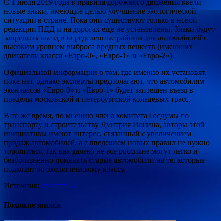
С 1 июля 2019 года в правила дорожного движения ввели
новые знаки, имеющие целью улучшение экологической
ситуации в стране. Пока они существуют только в новой
редакции ПДД и на дорогах еще не установлены. Знаки будут
запрещать въезд в определенные районы для автомобилей с
высоким уровнем выброса вредных веществ (имеющих
двигатели класса «Евро-0», «Евро-1» и «Евро-2»).
Официальной информации о том, где именно их установят,
пока нет, однако эксперты предполагают, что автомобилям
экоклассов «Евро‑0» и «Евро‑1» будет запрещен въезд в
пределы московской и петербургской кольцевых трасс.
В то же время, по мнению члена комитета Госдумы по
транспорту и строительству Дмитрия Ионина, авторы этой
инициативы имеют интерес, связанный с увеличением
продаж автомобилей, а с введением новых правил не нужно
торопиться, так как далеко не все россияне могут легко и
безболезненно поменять старые автомобили на те, которые
подходят по экологическому классу.
Источник:
ecoportal.su
Похожие записи