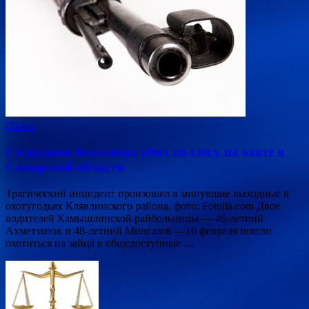
Охота
Сотрудник больницы убил коллегу на охоте в
Самарской области
Трагический инцидент произошел в минувшие выходные в
охотугодьях Клявлинского района. фото: Fotolia.com Двое
водителей Камышлинской райбольницы — 46-летний
Ахметзянов и 48-летний Мингазов —16 февраля пошли
охотиться на зайца в общедоступные …