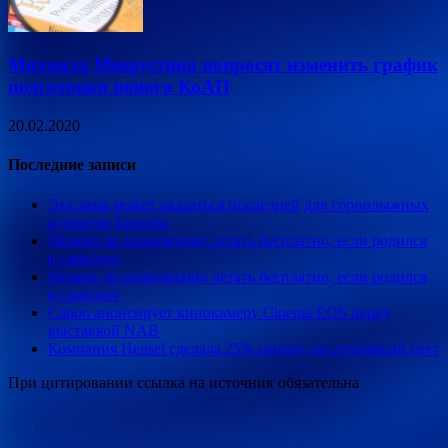
Михаила Мишустина попросят изменить график
подготовки нового КоАП
20.02.2020
Последние записи
Эта зима может оказаться последней для горнолыжных
курортов Европы
Можно ли пожизненно летать бесплатно, если родился
в самолете
Можно ли пожизненно летать бесплатно, если родился
в самолете
Canon анонсирует кинокамеру Cinema EOS перед
выставкой NAB
Компания Hensel сделала 25% скидку на студийный свет
При цитировании ссылка на источник обязательна