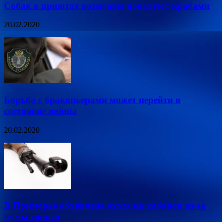
Собак в приютах возможно побалуют крабами
20.02.2020
Борьба с браконьерами может перейти в
состояние войны
20.02.2020
В Приморье объявлена охота на кабанов из-за
чумы свиней