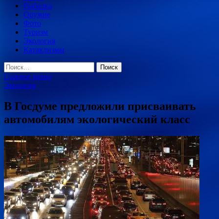
Рыбалка
Оружие
Фото
Туризм
Экология
Катаклизмы
Найти:
Главное меню
Экология
В Госдуме предложили присваивать
автомобилям экологический класс