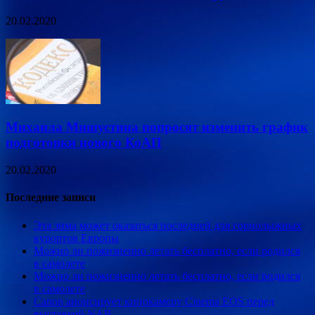
20.02.2020
Михаила Мишустина попросят изменить график
подготовки нового КоАП
20.02.2020
Последние записи
Эта зима может оказаться последней для горнолыжных
курортов Европы
Можно ли пожизненно летать бесплатно, если родился
в самолете
Можно ли пожизненно летать бесплатно, если родился
в самолете
Canon анонсирует кинокамеру Cinema EOS перед
выставкой NAB