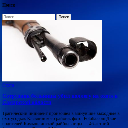
Поиск
Найти:
Охота
Сотрудник больницы убил коллегу на охоте в
Самарской области
Трагический инцидент произошел в минувшие выходные в
охотугодьях Клявлинского района. фото: Fotolia.com Двое
водителей Камышлинской райбольницы — 46-летний