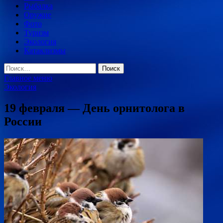
Рыбалка
Оружие
Фото
Туризм
Экология
Катаклизмы
Найти:
Главное меню
Экология
19 февраля — День орнитолога в
России