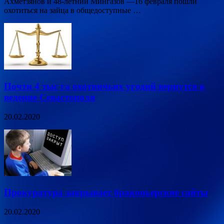
Ахметзянов и 48-летний Мингазов —16 февраля пошли
охотиться на зайца в общедоступные …
Почти 4 тыс га охотничьих угодий вернутся в
ведение Севастополя
20.02.2020
Прокуратура закрывает браконьерские сайты
20.02.2020