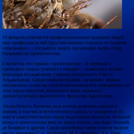
19 февраля отмечается профессиональный праздник людей,
чью профессию и чей труд невозможно отделить от понятия
«призвание», – это работа людей, изучающих жизнь птиц.
Называют их орнитологами.
Считается, что термин «орнитология» – в переводе с
греческого
«наука (учение) о птицах» – появился в 16 веке
благодаря итальянскому учёному-натуралисту Улиссе
Альдрованди. Среди первопроходцев, сделавших первые
письменные попытки обобщения имеющейся информации об
этих представителях животного мира, называют
древнегреческого мыслителя и философа Аристотеля.
Эпоха Нового Времени дала толчок развитию научного
знания, в том числе естественного цикла, из которого в 19
веке в самостоятельную науку выделилась биология. Большой
вклад в орнитологию внесли такие учёные, как Карл Линней,
де Бюффон и другие. Среди российских орнитологов видное
место занимают С.А. Бутурлин, М.А. Мензбир, Л.Б. Бёме,