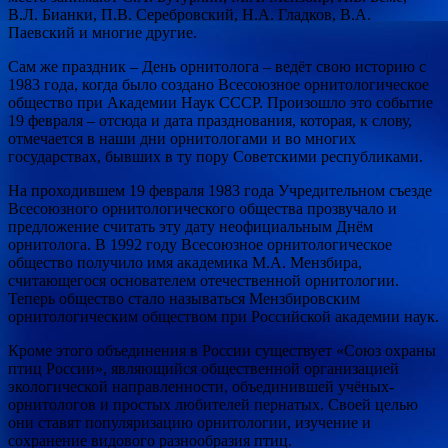
В.Л. Бианки, П.В. Серебровский, Н.А. Гладков, В.А.
Паевский и многие другие.
Сам же праздник – День орнитолога – ведёт свою историю с
1983 года, когда было создано Всесоюзное орнитологическое
общество при Академии Наук СССР. Произошло это событие
19 февраля – отсюда и дата празднования, которая, к слову,
отмечается в наши дни орнитологами и во многих
государствах, бывших в ту пору Советскими республиками.
На проходившем 19 февраля 1983 года Учредительном съезде
Всесоюзного орнитологического общества прозвучало и
предложение считать эту дату неофициальным Днём
орнитолога. В 1992 году Всесоюзное орнитологическое
общество получило имя академика М.А. Мензбира,
считающегося основателем отечественной орнитологии.
Теперь общество стало называться Мензбировским
орнитологическим обществом при Российской академии наук.
Кроме этого объединения в России существует «Союз охраны
птиц России», являющийся общественной организацией
экологической направленности, объединившей учёных-
орнитологов и простых любителей пернатых. Своей целью
они ставят популяризацию орнитологии, изучение и
сохранение видового разнообразия птиц.