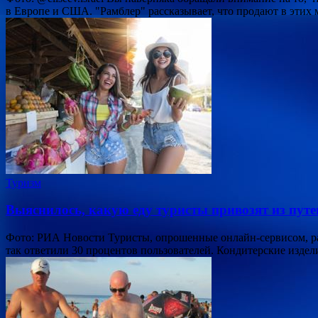
в Европе и США. "Рамблер" рассказывает, что продают в этих
Туризм
Выяснилось, какую еду туристы привозят из пут
Фото: РИА Новости Туристы, опрошенные онлайн-сервисом, ра
так ответили 30 процентов пользователей. Кондитерские изде