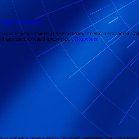
изаторам убытки
х карнавалов в мире. И уже понятно, что число его гостей-тур
ий карнавал, который продлится…
Подробнее
 что за рубежом можно найти "русские" магазины. Они чаще всег