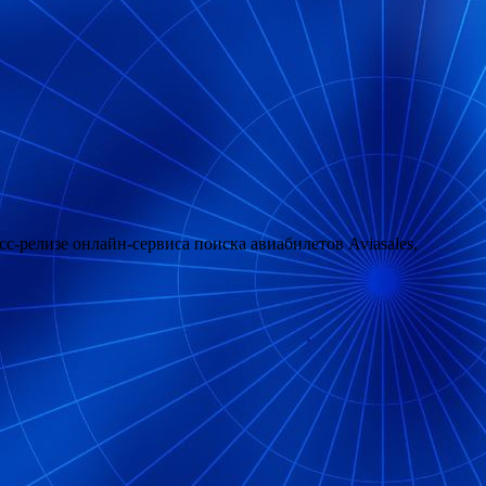
сс-релизе онлайн-сервиса поиска авиабилетов Aviasales,