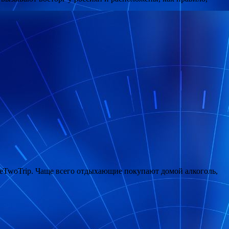
neTwoTrip. Чаще всего отдыхающие покупают домой алкоголь,