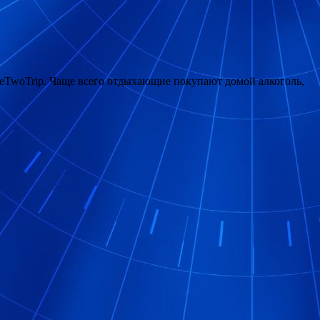
neTwoTrip. Чаще всего отдыхающие покупают домой алкоголь,