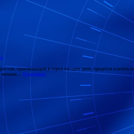
д»
истам, приезжающим в город на один день, придется платить но
ыло меньше…
Подробнее