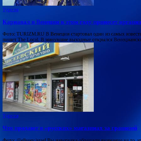
Туризм
Карнавал в Венеции в этом году принесет орган
Фото: TURIZM.RU В Венеции стартовал один из самых известны
пишет The Local. В минувшие выходные открылся Венецианск
Туризм
Что продают в «русских» магазинах за границей
Фото: @eliseev.israel Вы наверняка обращали внимание на то,