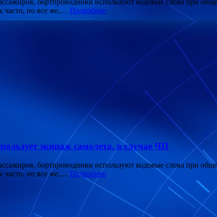
пассажиров, бортпроводники используют кодовые слова при общ
к часто, но все же,…
Подробнее
пользует экипаж самолета, в случае ЧП
пассажиров, бортпроводники используют кодовые слова при общ
к часто, но все же,…
Подробнее