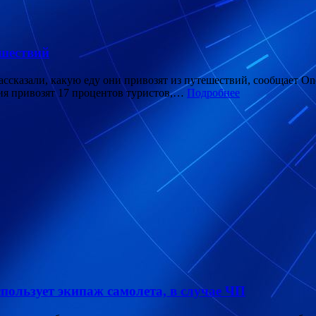
ешествий
ссказали, какую еду они привозят из путешествий, сообщает O
лия привозят 17 процентов туристов,…
Подробнее
пользует экипаж самолета, в случае ЧП