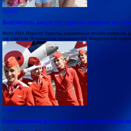
Туризм
Выяснилось, какую еду туристы привозят из пут
Фото: РИА Новости Туристы, опрошенные онлайн-сервисом, ра
так ответили 30 процентов пользователей. Кондитерские изде
Туризм
Бортпроводник рассказал какие кодовые слова ис