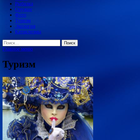
Рыбалка
Оружие
Фото
Туризм
Экология
Катаклизмы
Найти:
Главное меню
Туризм