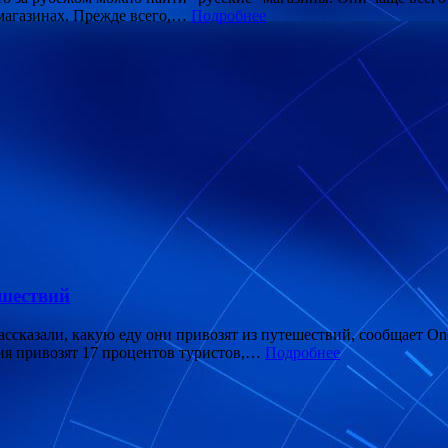
 магазинах. Прежде всего,…
Подробнее
ешествий
ссказали, какую еду они привозят из путешествий, сообщает O
лия привозят 17 процентов туристов,…
Подробнее