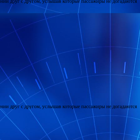
ении друг с другом, услышав которые пассажиры не догадаются
ении друг с другом, услышав которые пассажиры не догадаются