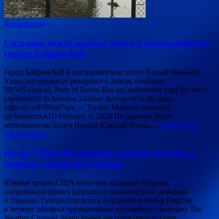
Катаклизмы
Сильный дождь вызвал потоп в австралийском
городе Байрон-Бей
Город Байрон-Бей в австралийском штате Новый Южный
Уэльс пострадал от рекордного дождя, сообщает
NEWS.com.au. Parts of Byron Bay are underwater after the town
experienced its heaviest 24-hour downpour in 46 years.
https://t.co/F0Nntj7xpx — Twitter Moments Australia
(@MomentsAU) February 6, 2020 По данным Бюро
метеорологии штата Новый Южный Уэльс,…
Подробнее
Катаклизмы
На юг США обрушились сильные штормы с
торнадо: погибли 5 человек
Южные штаты США охватили сильные штормы,
сопровождающиеся разрушительным ветром, дождями
и торнадо. Губернатор штата Вирджиния Ральф Нортэм
в четверг объявил чрезвычайное положение, сообщает The
Weather Channel. Many homes are being impacted here