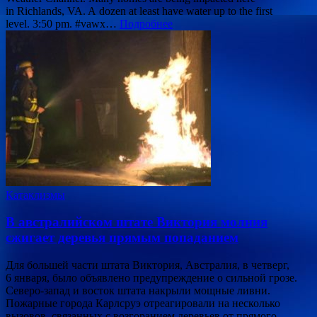
in Richlands, VA. A dozen at least have water up to the first
level. 3:50 pm. #vawx…
Подробнее
Катаклизмы
В австралийском штате Виктория молния
сжигает деревья прямым попаданием
Для большей части штата Виктория, Австралия, в четверг,
6 января, было объявлено предупреждение о сильной грозе.
Северо-запад и восток штата накрыли мощные ливни.
Пожарные города Карлсруэ отреагировали на несколько
вызовов, связанных с возгоранием деревьев от прямого