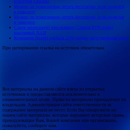
курортов Европы
Можно ли пожизненно летать бесплатно, если родился
в самолете
Можно ли пожизненно летать бесплатно, если родился
в самолете
Canon анонсирует кинокамеру Cinema EOS перед
выставкой NAB
Компания Hensel сделала 25% скидку на студийный свет
При цитировании ссылка на источник обязательна
Все материалы на данном сайте взяты из открытых
источников и предоставляются исключительно в
ознакомительных целях. Права на материалы принадлежат их
владельцам. Администрация сайта ответственности за
содержание материала не несет. Если Вы обнаружили на
нашем сайте материалы, которые нарушают авторские права,
принадлежащие Вам, Вашей компании или организации,
пожалуйста, сообщите нам.