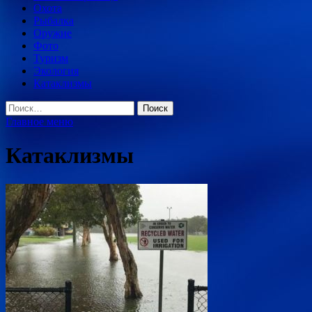
Охота
Рыбалка
Оружие
Фото
Туризм
Экология
Катаклизмы
Найти:
Главное меню
Катаклизмы