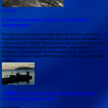
Рыбалка
О китах и тюленях расскажут в морских
заповедниках
Российские заповедники и нацпарки организуют эколого-
просветительские мероприятия, привлекающие внимание к
охране морских зверей. Ряд тематических проектов приурочен
к Всемирному дню защиты мормлеков, прошедшему 19
февраля. Акции продлятся до конца февраля, сообщили
Fishnews в пресс-службе Минприроды. В эти дни сотрудники
самого…
АРПП предложила детально оценить риски
аукционной инициативы
21.02.2020