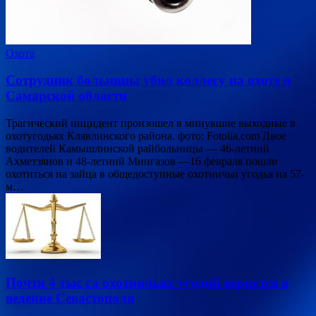
Охота
Сотрудник больницы убил коллегу на охоте в
Самарской области
Трагический инцидент произошел в минувшие выходные в
охотугодьях Клявлинского района. фото: Fotolia.com Двое
водителей Камышлинской райбольницы — 46-летний
Ахметзянов и 48-летний Мингазов —16 февраля пошли
охотиться на зайца в общедоступные охотничьи угодья на 57-
м…
Почти 4 тыс га охотничьих угодий вернутся в
ведение Севастополя