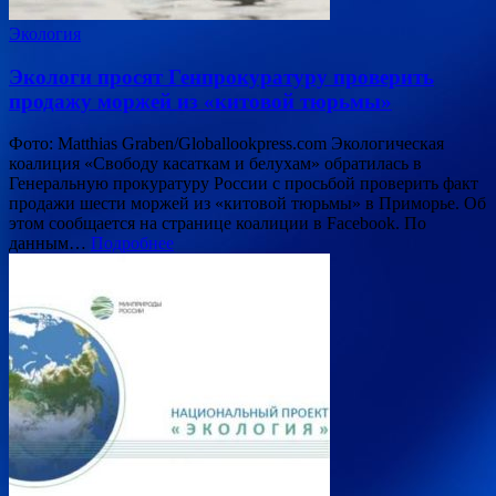
Экология
Экологи просят Генпрокуратуру проверить
продажу моржей из «китовой тюрьмы»
Фото: Matthias Graben/Globallookpress.com Экологическая
коалиция «Свободу касаткам и белухам» обратилась в
Генеральную прокуратуру России с просьбой проверить факт
продажи шести моржей из «китовой тюрьмы» в Приморье. Об
этом сообщается на странице коалиции в Facebook. По
данным…
Подробнее