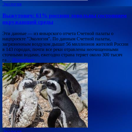
Экология
Выжутович: 61% россиян довольны состоянием
окружающей среды
Эти данные — из январского отчета Счетной палаты о
нацпроекте "Экология". По данным Счетной палаты,
загрязненным воздухом дышат 56 миллионов жителей России
в 143 городах, почти все реки отравлены неочищенными
сточными водами, ежегодно страна теряет около 300 тысяч
га…
Подробнее
Экология