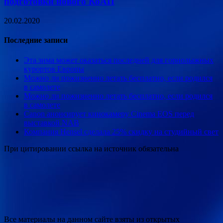
подготовки нового КоАП
20.02.2020
Последние записи
Эта зима может оказаться последней для горнолыжных
курортов Европы
Можно ли пожизненно летать бесплатно, если родился
в самолете
Можно ли пожизненно летать бесплатно, если родился
в самолете
Canon анонсирует кинокамеру Cinema EOS перед
выставкой NAB
Компания Hensel сделала 25% скидку на студийный свет
При цитировании ссылка на источник обязательна
Все материалы на данном сайте взяты из открытых